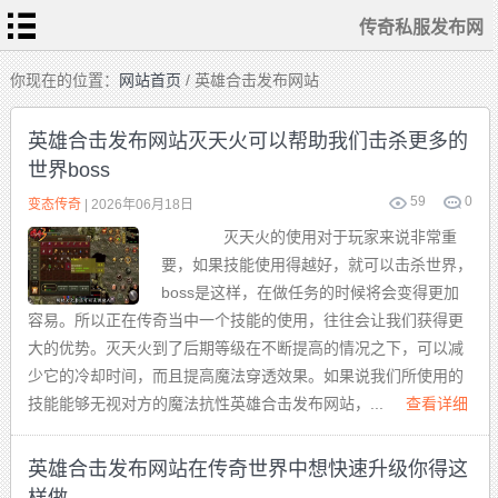
传奇私服发布网
首
你现在的位置：
网站首页
/ 英雄合击发布网站
页
传
奇
英雄合击发布网站灭天火可以帮助我们击杀更多的
私
服
世界boss
变
态
传
59
0
变态传奇
| 2026年06月18日
奇
1.76
灭天火的使用对于玩家来说非常重
复
古
要，如果技能使用得越好，就可以击杀世界，
迷
失
boss是这样，在做任务的时候将会变得更加
传
奇
容易。所以正在传奇当中一个技能的使用，往往会让我们获得更
单
职
大的优势。灭天火到了后期等级在不断提高的情况之下，可以减
业
传
奇
少它的冷却时间，而且提高魔法穿透效果。如果说我们所使用的
技能能够无视对方的魔法抗性英雄合击发布网站，...
查看详细
英雄合击发布网站在传奇世界中想快速升级你得这