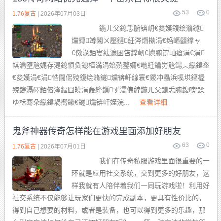
53
0
1.76复古
| 2026年07月03日
鍦ㄦ父鎴忎腑锛岄€夋嫨鍑绘潃鐩
爣鏄竴闂ㄨ壓鏈紝涔熸槸涓€绉嶇瓥鐣ャ
€傚湪銆婁紶濂囦笘鐣屻€嬩腑锛屾瘡涓€涓
帺瀹堕兘娓存湜鎴愪负鎴樺満涓婄殑鐜嬭€咃紝鑰岃兘鍚︿紭鍏堥
€夋嫨涓€涓悎閫傜殑鍑绘潃鐩爣锛屽線寰€鍐冲畾浜嗘垬鏂楃
殑鑳滆礋銆傛湰鏂囧皢涓轰綘鎻ず濡備綍鍦ㄦ父鎴忎腑鍑嗙‘鍒
ゆ柇骞朵紭鍏堝嚮鏉€鐩爣锛屽姪浣...
查看详细
鬼斧神器传奇怎样能在游戏里面添加好朋友
63
0
1.76复古
| 2026年07月01日
我们在传奇私服游戏里面很重要的一
环就是应用社交系统，交到更多的好朋友，这
样我就有人陪伴着我们一同玩游戏啦！利用好
社交系统不仅能够让玩家们更快的完成副本，更具有性价比的，
得到自己想要的材料，或者是装备，也可以得到更多的乐趣，那