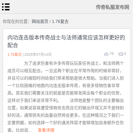
传奇私服发布网
首
你现在的位置：
网站首页
/
1.76复古
页
传
奇
内功连击版本传奇战士与法师通常应该怎样更好的
私
服
配合
变
态
传
78
0
1.76复古
| 2026年07月14日
奇
1.76
为了追求伤害有许多传奇玩玩家任务战士，和法师两个
复
古
成员可以相互配合。一旦这两个职业在平常作用的时候非常好，
迷
失
并且可以的缩短时间给我们带来帮助是很大帮助。当我们进入到
传
奇
一个比较困难的地图内功连击版本传奇，有很多怪物伤害非常
单
职
高。其实我们需要关注的就是是否能够发挥出每个职业的优势，
业
传
奇
这样对于我们来说非常不利。 法师他是整个团队的主要输出
位置，如果说容易遭受怪物攻击而且它的输出环境又并不是特别
好的话，通常损失的血量自然将会更多。在这种情况之下我们一
定要把握，如何选择一个好的通关阵容才能够增加自身额外在伤
害。比如说...
查看详细