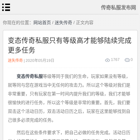
传奇私服发布网
首
你现在的位置：
网站首页
/
迷失传奇
/ 正文内容
页
传
奇
变态传奇私服只有等级高才能够陆续完成
私
服
更多任务
变
态
传
奇
1767
0
迷失传奇
| 2020年05月19日
1.76
复
古
变态传奇私服
等级等同于我们的生命，玩家如果没有等级，
迷
失
传
就等同与您在游戏当中无任何的攻击力。所以这个等级对我们是
奇
单
非常重要，只有玩家在第一时间内提升我们的等级，我们才能够
职
业
传
很愉快的进行任务，所以这个等级是非常的重要。首先，我们要
奇
双击这个活动日历，双击活动日历之后，玩家在这里能够找到自
己很多必须完成的任务。
然后在这些条件要求下，把自己必做的任务完成。活动日历