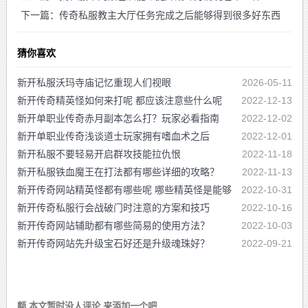
下一篇：传奇私服教主大厅任务完成之后能够得到很多好东西
猜你喜欢
新开私服沃玛寺庙记忆重现人们视眼
2026-05-11
新开传奇精英怪如何来打呢 都应该注意些什么呢
2022-12-13
新开单职业传奇赤月副本怎么打？玩家必看指南
2022-12-02
新开单职业传奇浅谈道士玩家拥有嗜血术之后
2022-12-01
新开私服不要轻易开启群攻技能拉仇恨
2022-11-18
新开私服铁血魔王在打法都有哪些详细的攻略？
2022-11-13
新开传奇网站精英怪都有哪些呢 哪些精英怪是能够
2022-10-31
出高级装备的呢
新开传奇私服行会战破门时注意的方案和技巧
2022-10-16
新开传奇网站辅助都有哪些简易的使用方法？
2022-10-03
新开传奇网站先升级宝石好还是升级魂珠好？
2022-09-21
额 本文暂时没人评论 来添加一个吧