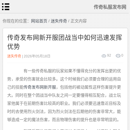
传奇私服发布网
首
你现在的位置：
网站首页
/
迷失传奇
/ 正文内容
页
传
奇
传奇发布网新开服团战当中如何迅速发挥
私
服
优势
变
态
传
奇
92
0
迷失传奇
| 2026年05月18日
1.76
复
古
有一些传奇私服的玩家如果不懂得充分的发挥出更的优
迷
失
传
势，承受的伤害就会比较多。这个时候我们必须要合理的运用自
奇
单
己的技能
传奇发布网新开服
，包括他的被动属性这样伤害提升更
职
业
传
大。同时在整个团战当中队友之间一定要懂得相互配合，战士玩
奇
家他属于在前期伤害比较高的职业。我们必须要迅速靠近目标及
时的去使用烈火剑法，因为烈火剑法在后期他的伤害非常大，能
够造成一定的魔法伤害，而且物理伤害的提升也是非常明显的。