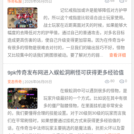
68
0
传奇私服
| 2026年06月05日
记忆戒指加或许是能够降低对方护甲
的，所以这个戒指是比较适合战士玩家使用。
战士玩家在近距离面对天的时候，如果能够大
幅度的去降低对方的护甲值，通过自己的普通攻击，对多名目标
造成更高伤害的话，使自己升级变得更加容易。因为在传奇当中
有很多的怪物是很难去对付的，一旦我们的输出技巧不好，怪物
又比较集中的话我们刷图很被动。要了解对方的弱...
查看详细
9pk传奇发布网进入蜈蚣洞刷怪可获得更多经验值
80
0
变态传奇
| 2026年06月05日
在蜈蚣洞中可以遇到很多的怪物，是
玩家升级最好的一个方式。比如说在其中有很
多的僵尸骷髅怪物，在里面挂机是非常安全
的，我们要懂得合理的技能设置。对于20级到30级的玩家而言我
们在平常刷怪时，如果想要通过挂机方式来获得更多经验值的
话，在传奇当中法师玩家主要挑选的是魔法盾，抗拒火环以及雷