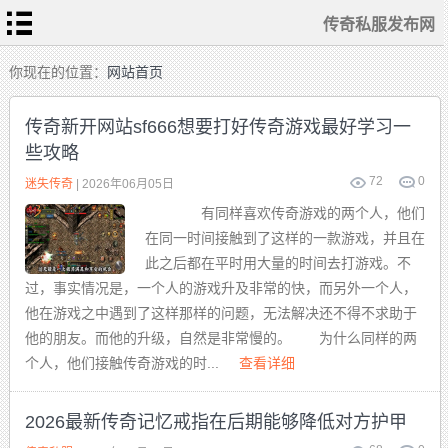
传奇私服发布网
首
你现在的位置：
网站首页
页
传
奇
传奇新开网站sf666想要打好传奇游戏最好学习一
私
服
些攻略
变
态
传
72
0
迷失传奇
| 2026年06月05日
奇
1.76
有同样喜欢传奇游戏的两个人，他们
复
古
在同一时间接触到了这样的一款游戏，并且在
迷
失
此之后都在平时用大量的时间去打游戏。不
传
奇
过，事实情况是，一个人的游戏升及非常的快，而另外一个人，
单
职
他在游戏之中遇到了这样那样的问题，无法解决还不得不求助于
业
传
奇
他的朋友。而他的升级，自然是非常慢的。 为什么同样的两
个人，他们接触传奇游戏的时...
查看详细
2026最新传奇记忆戒指在后期能够降低对方护甲