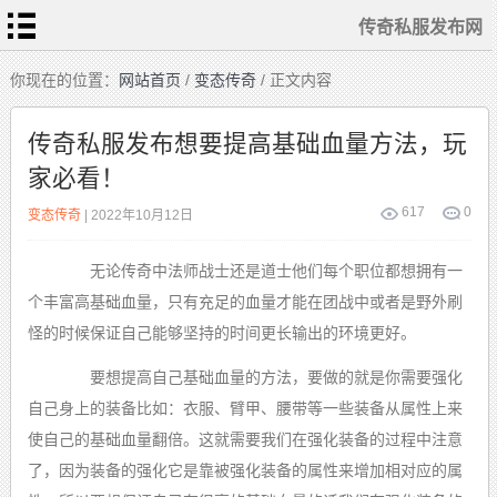
传奇私服发布网
首
你现在的位置：
网站首页
/
变态传奇
/ 正文内容
页
传
奇
传奇私服发布想要提高基础血量方法，玩
私
服
家必看！
变
态
传
奇
617
0
变态传奇
| 2022年10月12日
1.76
复
古
无论传奇中法师战士还是道士他们每个职位都想拥有一
迷
失
传
个丰富高基础血量，只有充足的血量才能在团战中或者是野外刷
奇
单
怪的时候保证自己能够坚持的时间更长输出的环境更好。
职
业
传
奇
要想提高自己基础血量的方法，要做的就是你需要强化
自己身上的装备比如：衣服、臂甲、腰带等一些装备从属性上来
使自己的基础血量翻倍。这就需要我们在强化装备的过程中注意
了，因为装备的强化它是靠被强化装备的属性来增加相对应的属