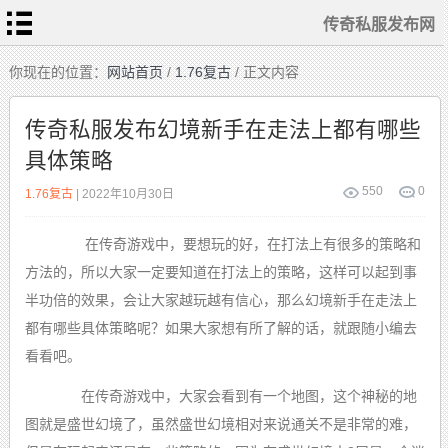
传奇私服发布网
首
你现在的位置：
网站首页
/
1.76复古
/ 正文内容
页
传
奇
传奇私服发布幻境新手在走法上都有哪些
私
服
具体策略
变
态
传
奇
550
0
1.76复古
| 2022年10月30日
1.76
复
古
在传奇游戏中，要想玩的好，在打法上有很多的策略和
迷
失
传
方法的，所以大家一定要知道在打法上的策略，这样可以起到事
奇
单
半功倍的效果，会让大家越玩越有信心，那么幻境新手在走法上
职
业
传
都有哪些具体策略呢？如果大家想有所了解的话，就跟随小编去
奇
看看吧。
在传奇游戏中，大家会看到有一个地图，这个神秘的地
图就是盛世幻境了，虽然盛世幻境相对来说通关不是非常的难，