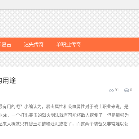
76复古
迷失传奇
单职业传奇
的用途
91
0
有用的呢？小编认为，暴击属性和吸血属性对于战士职业来说，是
业pk，一个打出暴击的烈火剑法就有可能将敌人撂倒了。但是能够为
起来大概就只有碧玉项链和残忍戒指了，而这两个装备又非常难以获