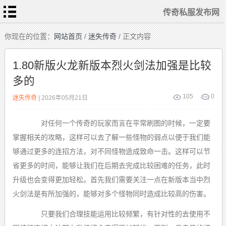
传奇私服发布网
首
你现在的位置：
网站首页
/
迷失传奇
/ 正文内容
页
传
奇
1.80新版火龙新版本烈火剑法加强是比较
私
服
多的
变
态
传
奇
105
0
迷失传奇
| 2026年05月21日
1.76
复
古
对任何一个传奇的玩家而言在平常刷图的时候，一定要
迷
失
传
掌握相关的攻略，这样可以去了解一些怪物的弱点以便于我们能
奇
单
够通过更多的连招方法，对不同怪物造成致命一击。这样可以节
职
业
传
省更多的时间，能够让我们在后期去完成比较困难的任务，此时
奇
升级也会变得更加轻松。首先我们需要关注一点在新版本当中烈
火剑法是有所加强的，能够对多个怪物同时造成比较高的伤害。
只要我们合理技能运用比较频繁，有针对性的去使用不