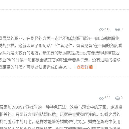
619
0
最弱的职业，在刷怪的方面一点也不如法师可能连一向以辅助职业
说的那样，这就印证了那句话：“仁者见仁，智者见智”在不同的角度看
认为是比较弱的地方，最主要的原因就是战士没有像法师哪样有远
职业PK的时候一般都是会被其它的职业牵着鼻子走，没有过硬的技能
离的时候才可以对法师造成伤害99...
查看详细
638
0
玩家加入999sf游戏时的一种特色玩法，这会与现实中的玩家，走进婚
相关的。只要双方顺利结婚以后，玩家是会受益匪浅的。结婚之后的
找到游戏中的月老，这样才能够将婚戒进行绑定。婚戒在游戏中使用
随便加入的销毁以及交易环节，但是它却能帮助玩家带来相应免爆属