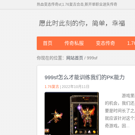
热血变态传奇sf,1.76复古合击,新开单职业迷失传奇
首页
传奇私服
变态传奇
1.
你现在的位置：
网站首页
/ 999sf
999sf怎么才能训练我们的PK能力
1.76复古
| 2022年10月11日
游戏里面
的机会，我们还
要是时间长了之
就应该针对这个
奇游戏。因...