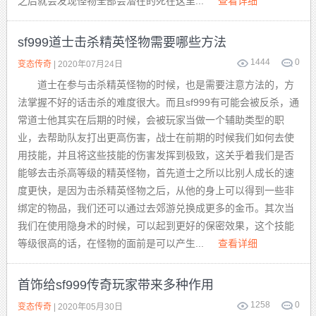
之后就会发现怪物全部会潜在的死在这里...
查看详细
sf999道士击杀精英怪物需要哪些方法
1444
0
变态传奇
| 2020年07月24日
道士在参与击杀精英怪物的时候，也是需要注意方法的，方
法掌握不好的话击杀的难度很大。而且sf999有可能会被反杀，通
常道士他其实在后期的时候，会被玩家当做一个辅助类型的职
业，去帮助队友打出更高伤害，战士在前期的时候我们如何去使
用技能，并且将这些技能的伤害发挥到极致，这关乎着我们是否
能够去击杀高等级的精英怪物，首先道士之所以比别人成长的速
度更快，是因为击杀精英怪物之后，从他的身上可以得到一些非
绑定的物品，我们还可以通过去郊游兑换成更多的金币。其次当
我们在使用隐身术的时候，可以起到更好的保密效果，这个技能
等级很高的话，在怪物的面前是可以产生...
查看详细
首饰给sf999传奇玩家带来多种作用
1258
0
变态传奇
| 2020年05月30日