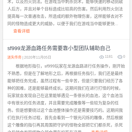
术，以及烈火剑法。在游戏当中刺杀剑术，能够快速的移动到敌
人后方，并且对单个目标造成比较高的伤害。然后利用烈火剑法
提高每一次普通攻击，所造成的额外物理伤害，这样能够去对不
同的怪物造成更大的威胁，以便于我们在游戏当中能够更快...
查看详细
sf999龙源血路任务需要靠小型团队辅助自己
1181
0
迷失传奇
| 2020年11月05日
根据地形指引，sf999玩家在龙源血路进行任务操作，刚开始
不熟悉，但是在了解地形之后，再根据任务指引，我们还是最终
能够把任务完成，虽然过程有一些辛苦，但是只要我们经历了各
种的困难，还是能够最终成长。这期间我们在进行打怪的时候，
玩家就会发现自己在这里能够遇见一条很长的血池，这个血池当
中有很长的任务进度，并且需要完成雕像等一些较为复杂的任
务。但是想要绕过这个血池整体操作还是需要技巧的。这期间我
们在执行任务过程，首先会看到一个银光闪烁的雕像，然后根据
这个雕像的指引再其周围把守护的怪物全部把它们都杀死，杀死