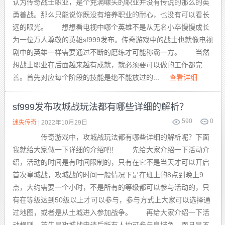
认为传奇战士职业，是个充满噱头的职业并没有传说的那么的英
勇善战。那么只能说你既没有培养职业的耐心，也没有可以看长
远的眼光。 想想看电视中哪个英雄不是从无名小卒慢慢成长
为一位万人尊敬的英雄sf999发布。传奇游戏中的战士也就像电视
剧中的英雄一样需要通过不断的磨练才可能称霸一方。 当然
想战士职业在后面越来越有成就，就必须要可以做的工作都完
善。首先对应每个阶段的技能是绝不能放过的...
查看详细
sf999发布攻城战玩法都有哪些详细的解析？
590
0
迷失传奇
| 2022年10月29日
传奇游戏中，攻城战玩法都有哪些详细的解析呢？下面
我就给大家做一下详细的介绍吧！ 先给大家介绍一下活动介
绍，活动的时间是有时间限制的，只有在它不是当天才可以开启
首次皇城战，攻城战的时间一般情况下是在班上的8点到晚上9
点，大约需要一个小时，不是所有的等级都可以参与活动的，只
有在等级达到50级以上才可以参与，参与方式上大家可以选择通
过地图，或者是从土城进入参加战争。 再给大家介绍一下活