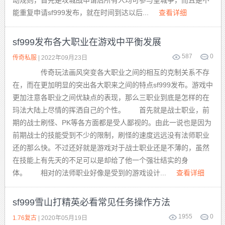
动规则，首先是攻城战申请后所有人均可参与皇城争，而且是不
能重复申请sf999发布，就在时间到达以后...
查看详细
sf999发布各大职业在游戏中平衡发展
587
0
传奇私服
| 2022年09月23日
传奇玩法画风突变各大职业之间的相互的克制关系不存
在，而在更加明显的突出各大职来之间的特点sf999发布。游戏中
更加注意各职业之间优缺点的表现，那么三职业到底是怎样的在
玛法大陆上尽情的挥洒自己的个性。 首先就是战士职业，前
期的战士刷怪、PK等各方面都是受人鄙视的。由此一说也是因为
前期战士的技能受到不少的限制，刷怪的速度远远没有法师职业
还的那么快。不过还好就是游戏对于战士职业还是不薄的，虽然
在技能上有先天的不足可以是却给了他一个强壮结实的身
体。 相对的法师职业好像是受到的游戏设计...
查看详细
sf999雪山打精英必看常见任务操作方法
1955
0
1.76复古
| 2020年05月19日