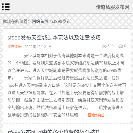
传奇私服发布网
首
你现在的位置：
网站首页
/ sf999发布
页
传
奇
sf999发布天空城副本玩法以及注意技巧
私
服
599
0
变
变态传奇
| 2022年12月21日
态
传
天空城副本相对于传奇其他副本来说是一个难度特别高
奇
1.76
的一个地图。要想刷天空城副本玩家等级必须达到75级以上才可
复
古
以允许进入。进入天空城副本是需要耗费两张传送卷的sf999发
迷
失
布。 玩家们组好队之后经过传送然后到达魔鬼之城，找到
传
奇
npc并进入天空城副本入口处，这时要向nPC上交两个传送卷就可
单
职
以进入天空神殿副本。在入口处道士玩家要记得给前排的战士增
业
传
奇
加防御，然后先由战士进去吸引野怪，给后排玩家制造站位和安
全的输出环境。然后法师和道士玩家在进入。 后排玩家进入
战场要迅速的找到相对于安全的环境和...
查看详细
sf999发布团战中的各个位置的战斗技巧