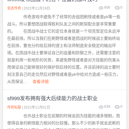
606
0
变态传奇
| 2022年11月19日
传奇游戏中避免不了经常的去组团刷怪或者是pk等一些
战斗。所以要想团战取得胜利队友之间的默契配合是非常重要
的。 在团战中战士它的定位本身就是一个坦克型定位永远冲
在最前排。所以当我们在刷野怪或者是团战的时候战士要始终站
在前排，要充分的给后排的道士和法师制造安全稳定的输出环
境。在团战中战士要保证自己的血量和防御之外，还需要注意的
就是利用一些地形的优势，来避免野怪或者是对方技能的伤害从
而保证自己能够很好的保护到后排的位置。并且前排的战士要时
刻注意自己的走位然后对野怪或者是pk中给对方造成一些压力，
从而保证...
查看详细
sf999发布拥有强大后续能力的战士职业
638
0
传奇私服
| 2022年11月01日
也许战士职业在前期的时候会因为技能的诸多限制，而
使得自身的刷怪能力相对的比较慢。那么不少的新手就会武断的