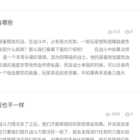
有哪些
623
0
备精良的话，在战斗中，占有很大优势，一些玩家想知道稀缺属性
出现什么结局？那么我们看看下面的介绍吧！ 在战斗中如果法师
说，是一个非常头痛的事情，因为同等级的战士，他的装备附加属性血
和谐的速度非常快热血传奇私服，而且战士单挑的时候，可以近身肉
一个吸血属性的装备，玩家来说如虎添翼，中如果再多准备几瓶大
况也不一样
1896
0
战斗力情况多了之后，我们才能够很好的收到增益效果。并且就会发
在只要我们提升战斗力情况好一些了，就会发现进行任务的力度比较
力就能够决定我们的生命。如果你的生命比较脆弱，就会导致我们失