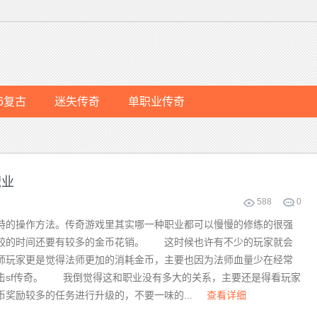
76复古
迷失传奇
单职业传奇
职业
588
0
的操作方法。传奇游戏里其实哪一种职业都可以慢慢的修练的很强
较的时间还要有较多的金币花销。 这时候也许有不少的玩家就会
师玩家更是觉得法师更加的消耗金币，主要也因为法师血量少在经常
击sf传奇。 我倒觉得这和职业没有多大的关系，主要还是得看玩家
奖励较多的任务进行升级的，不要一味的...
查看详细