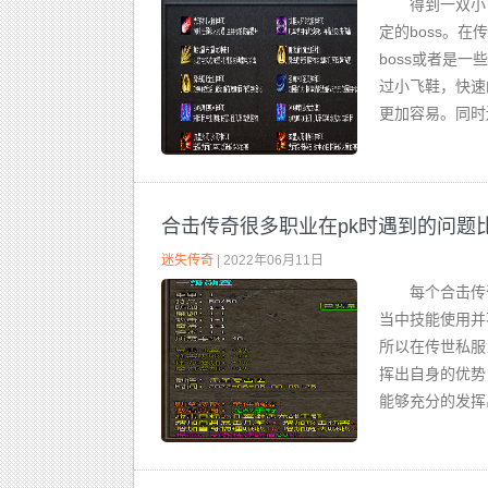
得到一双小
定的boss。
boss或者是
过小飞鞋，快速
更加容易。同时
合击传奇很多职业在pk时遇到的问题
迷失传奇
| 2022年06月11日
每个合击传
当中技能使用并
所以在传世私服
挥出自身的优势
能够充分的发挥