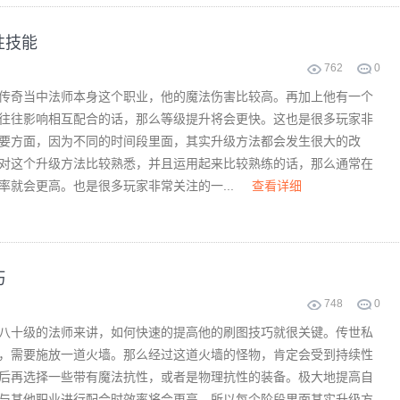
性技能
762
0
传奇当中法师本身这个职业，他的魔法伤害比较高。再加上他有一个
往往影响相互配合的话，那么等级提升将会更快。这也是很多玩家非
要方面，因为不同的时间段里面，其实升级方法都会发生很大的改
对这个升级方法比较熟悉，并且运用起来比较熟练的话，那么通常在
率就会更高。也是很多玩家非常关注的一...
查看详细
巧
748
0
八十级的法师来讲，如何快速的提高他的刷图技巧就很关键。传世私
，需要施放一道火墙。那么经过这道火墙的怪物，肯定会受到持续性
后再选择一些带有魔法抗性，或者是物理抗性的装备。极大地提高自
与其他职业进行配合时效率将会更高。所以每个阶段里面其实升级方