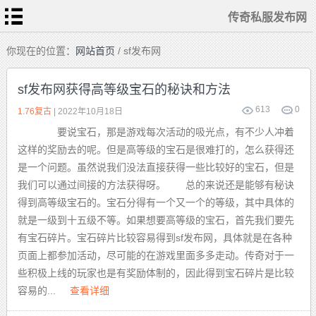
传奇私服发布网
首
你现在的位置：
网站首页
/ sf发布网
页
传
奇
sf发布网获得高等级宝石的秘诀和方法
私
服
613
0
变
1.76复古
| 2022年10月18日
态
传
要说宝石，那是游戏每次活动的吸光点，有不少人冲着
奇
1.76
这样的奖励去的呢。但是高等级的宝石是很难打的，怎么获得还
复
古
是一个问题。虽然说我们没法直接获得一些比较好的宝石，但是
迷
失
我们可以通过间接的方法获得呀。 总的来说还是能够有秘诀
传
奇
得到高等级宝石的。宝石分得有一个又一个的等级，其中具体的
单
职
就是一级到十五级不等。如果想要高等级的宝石，首先我们要先
业
传
奇
有宝石碎片。宝石碎片比较容易得到sf发布网，具体就是在各种
页面上都参加活动，尽可能的在游戏里面多多走动。传奇对于一
些积极上线的玩家也是有奖励体制的，因此得到宝石碎片是比较
容易的...
查看详细