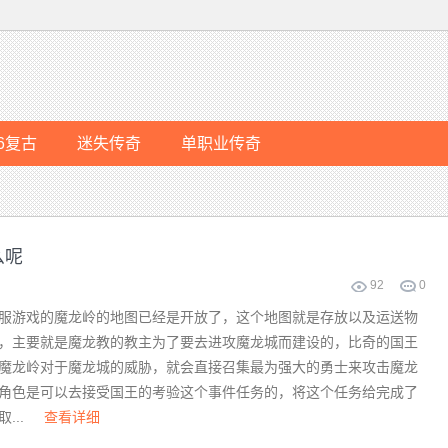
76复古
迷失传奇
单职业传奇
么呢
92
0
游戏的魔龙岭的地图已经是开放了，这个地图就是存放以及运送物
，主要就是魔龙教的教主为了要去进攻魔龙城而建设的，比奇的国王
魔龙岭对于魔龙城的威胁，就会直接召集最为强大的勇士来攻击魔龙
角色是可以去接受国王的考验这个事件任务的，将这个任务给完成了
...
查看详细