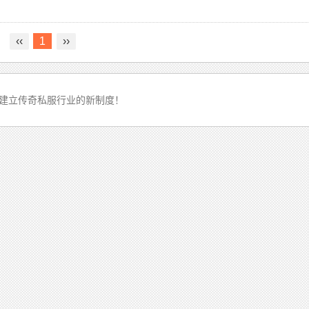
‹‹
1
››
建立传奇私服行业的新制度！